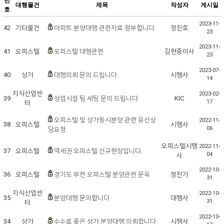
번
대행물건
제목
작성자
게시일
호
2023-11-
42
기타물건
아파트 분양대행 관련자료 첨부합니다
정진호
23
2023-11-
41
오피스텔
오피스텔 대행관련
김현중이사
23
2023-07-
40
상가
대행의뢰 문의 드립니다.
시행사
14
지식산업센
2023-02-
39
상업시설 팀 세팅 문의 드립니다.
KIC
17
터
오피스텔 및 상가동시분양 관련 유선상
2022-11-
38
오피스텔
시행사
06
담요청
오피스텔시행
2022-11-
37
오피스텔
역세권 오피스텔 신규현장입니다.
04
사
2022-10-
36
오피스텔
경기도 부천 오피스텔 분양관련 문윽
정진기
31
지식산업센
2022-10-
35
분양대행 문의합니다
대행사
31
터
2022-10-
34
상가
수수료 좋은 상가 분양대행 의뢰합니다
시행사