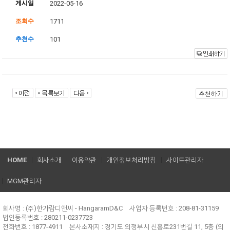
게시일
2022-05-16
조회수
1711
추천수
101
HOME
회사소개
이용약관
개인정보처리방침
사이트관리자
MGM관리자
회사명 : (주)한가람디앤씨 - HangaramD&C
사업자 등록번호 : 208-81-31159
법인등록번호 : 280211-0237723
전화번호 : 1877-4911
본사소재지 : 경기도 의정부시 신흥로231번길 11, 5층 (의