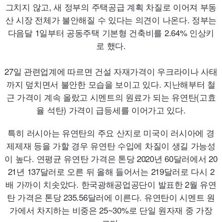
그치지 않고, 새 정부의 주택공급 계획 차질로 이어져 부동
산 시장 전체가 불안해질 수 있다는 의견이 나온다. 정부는
다음달 1일부터 공동주택 기본형 건축비를
2.64
% 인상키
로 했다.
27
일 관련업계에 따르면 건설 자재가격이 우크라이나 사태
까지 덮치면서 불안한 모습을 보이고 있다. 지난해부터 철
근 가격이 계속 올랐고 시멘트의 원료가 되는 유연탄(고효
율 석탄) 가격이 급등세를 이어가고 있다.
특히 러시아는 유연탄의 주요 산지로 미국이 러시아에 경
제제재 등을 가할 경우 유연탄 수입에 차질이 생길 가능성
이 높다. 연평균 유연탄 가격은 톤당
2020
년
60
달러에서
20
21
년
137
달러로 오른 뒤 올해 들어서는
219
달러로 다시 2
배 가까이 치솟았다. 한국광해공업공단이 발표한 2월 유연
탄 가격은 톤당
235.56
달러에 이른다. 유연탄이 시멘트 원
가에서 차지하는 비중은
25~30
%로 단일 원자재 중 가장