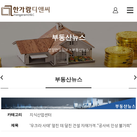
부동산뉴스
분양현장정보 > 부동산뉴스
부동산뉴스
카테고리
지식산업센터
제목
'우크라 사태' 엎친 데 덮친 건설 자재가격.."공사비 인상 불가피"